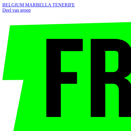
BELGIUM
MARBELLA
TENERIFE
Deel van groep